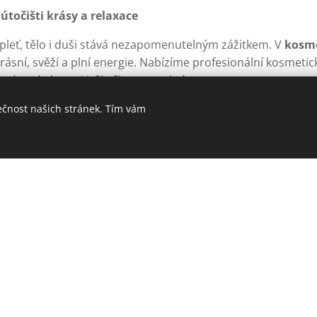
útočišti krásy a relaxace
 pleť, tělo i duši stává nezapomenutelným zážitkem. V
kosme
krásní, svěží a plní energie. Nabízíme profesionální kosmetic
teré podtrhnou Vaši přirozenou krásu.
 a nechte se hýčkat v prostředí, kde vládne klid, harmonie a
ečnost našich stránek. Tím vám