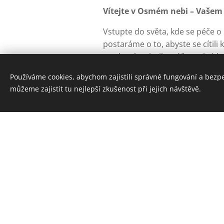
Vítejte v Osmém nebi – Vašem 
Vstupte do světa, kde se péče o
postaráme o to, abyste se cítili 
moderní techniky péče o pleť, k
Dopřejte si chvilku jen pro sebe
Používáme cookies, abychom zajistili správné fungování a bezp
můžeme zajistit tu nejlepší zkušenost při jejich návštěvě.
Vaši návštěvu!
Rychlý kontakt
E-mail: 8.nebe@seznam.cz