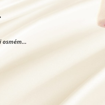
.
bi osmém...