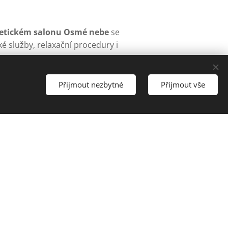
tickém salonu Osmé nebe
se
ké služby, relaxační procedury i
 prvotřídní péče. Těšíme se na
Přijmout nezbytné
Přijmout vše