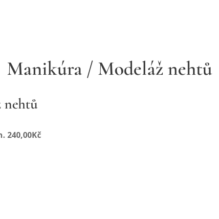
lon
Manikúra / Modeláž nehtů
 nehtů
. 240,00Kč