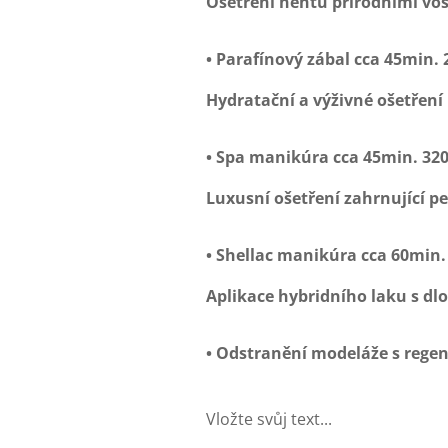
Ošetření nehtů přírodními vos
• Parafínový zábal
cca 45min. 
Hydratační a výživné ošetření
• Spa manikúra
cca 45min. 320
Luxusní ošetření zahrnující p
• Shellac manikúra
cca 60min. 
Aplikace hybridního laku s dl
• Odstranění modeláže s rege
Vložte svůj text...