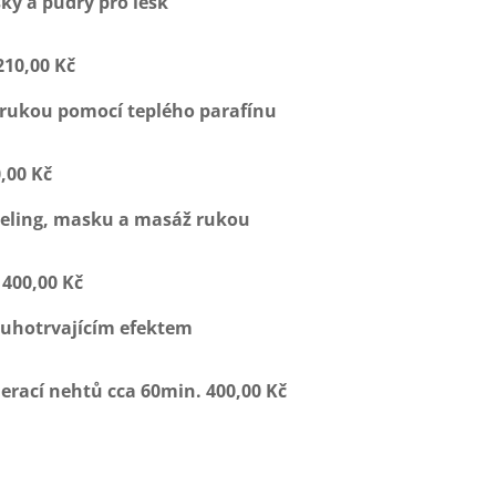
ky a pudry pro lesk
210,00 Kč
 rukou pomocí teplého parafínu
,00 Kč
eeling, masku a masáž rukou
400,00 Kč
ouhotrvajícím efektem
nerací nehtů
cca 60min. 400,00 Kč